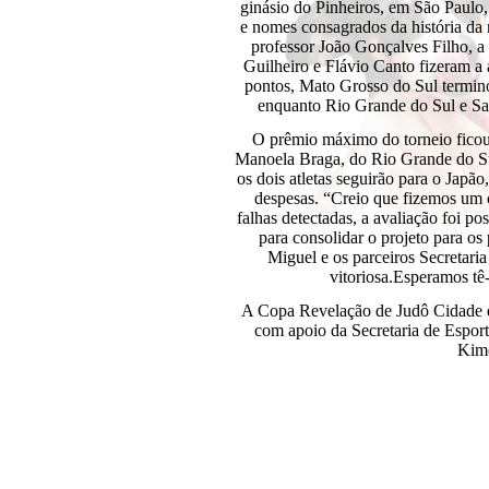
ginásio do Pinheiros,
em São Paulo
e nomes consagrados da história d
professor João Gonçalves Filho, a
Guilheiro e Flávio Canto fizeram a
pontos, Mato Grosso do Sul termino
enquanto Rio Grande do Sul e San
O prêmio máximo do torneio ficou
Manoela Braga, do Rio Grande do Su
os dois atletas seguirão para o Japã
despesas. “Creio que fizemos um 
falhas detectadas, a avaliação foi pos
para consolidar o projeto para os
Miguel e os parceiros Secretari
vitoriosa.Esperamos tê
A Copa Revelação de Judô Cidade d
com apoio da Secretaria de Esport
Kimo