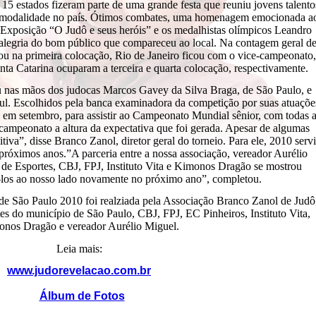
, 15 estados fizeram parte de uma grande festa que reuniu jovens talento
a modalidade no país. Ótimos combates, uma homenagem emocionada a
 Exposição “O Judô e seus heróis” e os medalhistas olímpicos Leandro
 alegria do bom público que compareceu ao local. Na contagem geral d
u na primeira colocação, Rio de Janeiro ficou com o vice-campeonato,
ta Catarina ocuparam a terceira e quarta colocação, respectivamente.
 nas mãos dos judocas Marcos Gavey da Silva Braga, de São Paulo, e
l. Escolhidos pela banca examinadora da competição por suas atuaçõe
o, em setembro, para assistir ao Campeonato Mundial sênior, com todas 
campeonato a altura da expectativa que foi gerada. Apesar de algumas
itiva”, disse Branco Zanol, diretor geral do torneio. Para ele, 2010 serv
 próximos anos.”A parceria entre a nossa associação, vereador Aurélio
a de Esportes, CBJ, FPJ, Instituto Vita e Kimonos Dragão se mostrou
-los ao nosso lado novamente no próximo ano”, completou.
e São Paulo 2010 foi realziada pela Associação Branco Zanol de Judô
es do município de São Paulo, CBJ, FPJ, EC Pinheiros, Instituto Vita,
nos Dragão e vereador Aurélio Miguel.
Leia mais:
www.judorevelacao.com.br
Álbum de Fotos